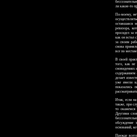
бессознательн
ли какие-то 
По-моему, не
осуществлять
оставшаяся н
ревизора, ко
просидел за э
как он встал 
за своим раб
снова принялс
все по местам
В своей прак
того, как не
сновидениях и
содержанием 
делает извес
уже имели ка
показались 
рассматривать
Итак, если н
также, при сл
то окажемся 
Другими слов
бессознатель
обсуждение э
оснований, ко
Прежде всего