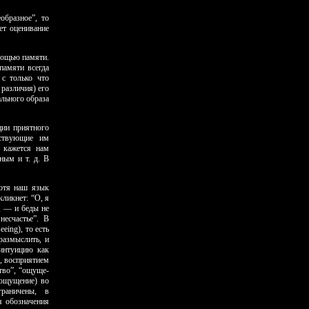
образное”, то
ет оценивание
омощью памяти.
памяти всегда
 с только что
 различия) его
ального образа
ции приятного
тствующие им
 кажется нам
ным и т. д. В
хотя наш язык
ликнет: “О, я
, — и беды не
несчастье”. В
eing), то есть
размыслить, и
 интуицию как
, восприятием
тво”, “ощуще­
(ощущение) во
граничены, в
я обозначения