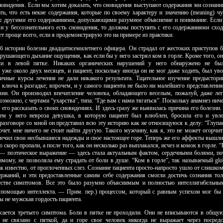
сновидения. Если мы хотим доказать, что сновидения выступают содержания ми сознания
ать, что есть некие содержания, которые по своему характеру и значению (meaning) ч
с другими его содержаниями, допускающими разумное объяснение и понимание. Есл
о и у бессознательного есть сновидения, то должны поступить с его содержаниями схо
т проще всего, если я продемонстрирую это на примере из практики.
об истории болезни двадцатисемилетнего офицера. Он страдал от жестоких приступов б
арушающего дыхание ощущения, как если бы у него застрял ком в горле. Кроме того, о
и в левой пятке. Никаких органических нарушений у него обнаружено не бы
 уже около двух месяцев, и пациент, поскольку иногда он не мог даже ходить, был уво
ичные курсы лечения не дали никакого результата. Тщательное изучение предыстори
о ключа к разгадке; впрочем, и у самого пациента не было ни малейшего представлени
зни. Он производил впечатление человека, обладающего веселым, по­жалуй, даже л
озможно, с чертами “ухарства”, типа: “Где вам с нами тягаться”. Поскольку анамнез ниче
 его рассказать о своих сно­видениях. И здесь сразу же выявилась причина его болезни.
ем у него невроза девушка, в которую пациент был влюблен, бросила его и увл
разговоре со мной он представил всю эту историю как не относящуюся к делу: “Глупа
хочет. мне ничего не стоит найти другую. Такого мужчину, как я, это не может огорчи
лечил свои несбыв­шиеся надежды и свое настоящее горе. Теперь же его аффекты вышли
го скоро пропали, а после того, как он несколько раз выплакался, исчез и комок в горле. “
) — поэтическое выражение — здесь стала актуальным фактом, сердечными болями, по
имому, не позволяла ему страдать от боли в душе. “Ком в горле”, так называемый glob
ак известно, от проглоченных слез. Сознание пациента просто-на­просто ушло от слишк
ержаний, и эти предоставленные самим себе содержания смогли достичь сознания то
естве симптомов. Все это было разумно объяснимым и полностью интеллигибельн
помощью интеллекта. — Прим. пер.)
процессом, который с равным успехом мог бы 
бы не мужская гордость пациента.
асается третьего симптома. Боли в пятке не проходили. Они не вписываются в общую
 не связано с пяткой, да и горе свое человек никогда не выражает через посред