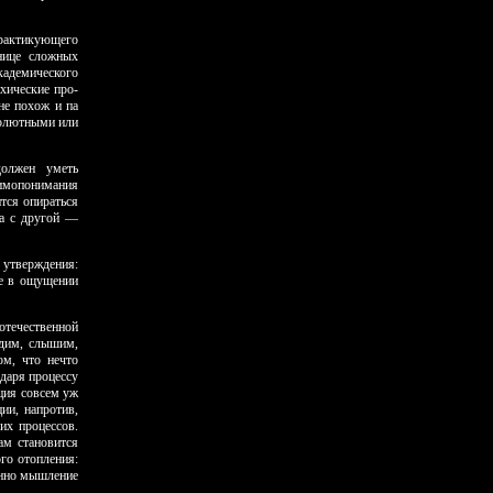
практикующего
анице сложных
кадемического
хические про­
не похож и па
бсолютными или
олжен уметь
аимопонимания
тся опираться
 а с другой —
 утверждения:
ше в ощуще­нии
 отечественной
идим, слышим,
ом, что нечто
одаря процессу
ция совсем уж
ии, напротив,
их процессов.
ам становится
го отопления:
енно мышление