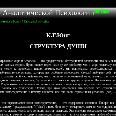
К.Г.Юнг
СТРУКТУРА ДУШИ
отражение мира и человека — это предмет такой безграничной сложности, что ее можн
мых разных сторон. Душа ставит перед нами ту же проблему, что и мир: поскольку си
ра лежит за пределами наших возможностей, мы вынуждены довольствоваться п
ыбирать те его аспекты, которые нас особенно интересуют. Каждый выбирает себе п
 и создает свой частный мирок, часто наглухо отгороженный от остальных, так что ч
здателю начинает казаться, будто он постиг смысл и структуру целого. Но конечное не
 Мир пси­хических явлений составляет лишь часть мира как целого, и именно по этой пр
е понять, чем универсум. Однако, при этом забывается, что психика есть един­стве
нам непосредственно и почему является sine qua поп(Непременным условием (лат.). 
, что переживается нами непосредственно, — это содержания сознания. Говоря так,
к нашему “представлению” (“idea”) о нем. Но я хочу подчеркнуть этим то, что с другой
зить, сказав: жизнь есть функция атомов углерода. Эта аналогия раскрывает скромны
иалиста, в рамках которых я вынужден оставаться, пытаясь предложить любое объясн