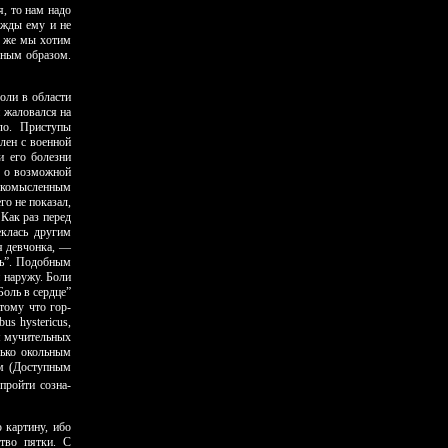
, то нам надо
ужды ему и не
и же мы хотим
дным образом.
оли в области
н жаловался на
ло. Приступы
лен с военной
и его болезни
я о возможной
егкомысленным
го не показал,
 Как раз перед
еклась другим
я девчонка, —
ть”. Подобным
 наружу. Боли
Боль в сердце”
тому что гор­
us hystericus,
ом мучительных
лько окольным
ым (Доступным
пройти созна­
 картину, ибо
ство пятки. С