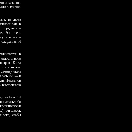
мов оказалось
оли вы­лилось
нта, то снова
снился сон, в
о предлагало
ея. Это очень
му болело его
о ожидания. И
алкивается в
недоступного
невроз. Когда
 его больным.
 самому стала
алась им, — и
ен. Позже, он
ою внутреннюю
ругом Евы. “И
поражать тебя
экзегетический
.) -отголосок
я того, чтобы