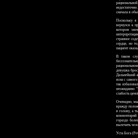
рациональной
недостаточно
сначала в обы
Поскольку я 
вернулся к п
котором зме
интерпретаци
странное сод
сердце, но т
пациент оказ
В таком слу
бессознател
рациональном
девушка брос
Дальнейший а
ясна с самог
так избалова
неожиданно “
слабость цено
Очевидно, мы
вражду полож
в голову, а т
комментарий 
гораздо боле
вы­лечить чел
Уста Бога (Ре