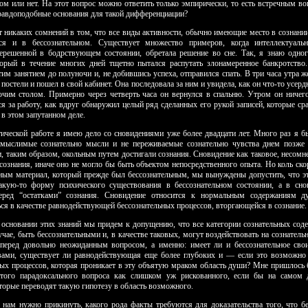
ом или нет. На этот вопрос можно ответить только эмпирически, то есть встречным во
правдоподобные основания для такой дифференциации?
т никаких сомнений в том, что все виды ак­тивности, обычно имеющие место в сознании
ся и в бессознательном. Существует множество при­меров, когда интеллектуаль
ерешенной в бодрствующем состоянии, обретала решение во сне. Так, я знаю одног
торый в течение многих дней тщетно пытался распутать злонамеренное банкротство
тим занятием до полуночи и, не до­бившись успеха, отправился спать. В три часа утра 
с постели и пошел в свой кабинет. Она последовала за ним и увидела, как он что-то усерд
очим столом. Примерно через четверть часа он вернулся в спальню. Утром он ничег
я за работу, как вдруг обнаружил целый ряд сделанных его рукой записей, которые ср
 в этом запу­танном деле.
тической работе я имею дело со сновидениями уже более двадцати лет. Много раз я б
 мыслимые сознательно мысли и не переживаемые сознательно чувства днем позже
, таким образом, окольным путем достигали сознания. Сновидение как таковое, несомн
сознания, иначе оно не могло бы быть объектом непосредственного опыта. Но коль ско
тным материал, который прежде был бессознательным, мы вынуждены допустить, что э
кую-то форму психического существования в бес­сознательном состоянии, а в сн
перед “остатками” сознания. Сновидение относится к нормальным содержаниям 
ся в качестве равнодей­ствующей бессознательных процессов, вторгающейся в сознание.
а основании этих знаний мы придем к допущению, что все категории сознательных сод
учае, быть бессознательными и, в качестве таковых, могут воздействовать на сознатель
перед довольно неожиданным вопросом, а именно: имеет ли и бес­сознательное сво
ами, существует ли равнодействующая еще более глубоких и — если это возможн
ных процессов, которая проникает в эту объятую мраком область души? Мне пришлось 
того парадоксального вопроса как слишком уж ри­скованного, если бы на самом
торые переводят такую гипотезу в область возможного.
 нам нужно прикинуть, какого рода факты требуются для доказательства того, что бе