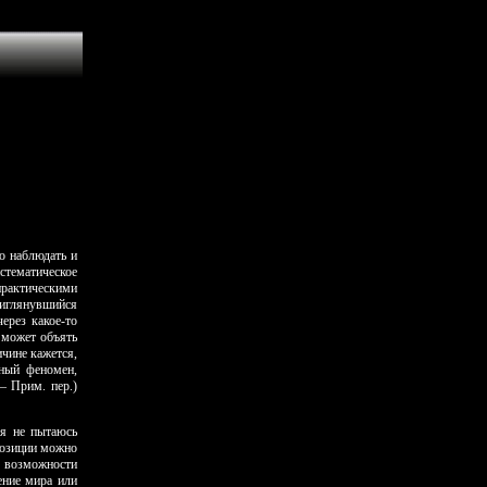
о наблюдать и
стематическое
рактическими
риглянувшийся
ерез какое-то
 может объять
ичине кажется,
нный феномен,
— Прим. пер.)
 я не пытаюсь
 позиции можно
е возможности
ение мира или