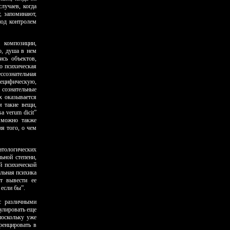
лучаев, когда
, запоминают,
под контролем
а композиции,
о, душа в нем
ись объектов,
Но психическая
ссознательная
пецифическую,
 сознательные
х оказывается
м такие вещи,
 verum dicit”
 можно также
я того, о чем
атологических
ьной степени,
й психической
ельная психика
т вывести ее
 если бы”.
с различными
тулировать еще
поскольку уже
ренцировать в