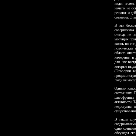
видел пламя.
ничего не ос
решают и дей
сознания. Эти
В эти бессоз
совершаемая 
отнюдь не пе
могущих привл
жизнь во сне
психическая 
область опыт
намерения и 
для нас всег
которые выда
(Оговорки в
продемонстри
люди не могут
Однако класс
состояниях. 
шизофрении —
активности. Т
недоступна 
существование
В таком слу
содержаниями 
одно сознани
обсуждал его