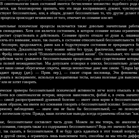
 В симптомалогии таких состояний имеется бесчисленное множество подобного рода с
тается, как безоговорочно признать, что эти люди воспринимают, ду­мают, чувствуют
ствуют бессозна­тельно, или, в общем, делают бессознательно то, что другие делают 
 процессы происходят не­зависимо от того, отмечает их сознание или нет.
нательные психические процессы включается так­же довольно значительная работ
в сновидениях. Хотя сон является состоянием, в котором сознание весьма ограничен
рестает существовать и действовать. Сознание просто отошло от души и, лишивш
ечь его внимание, впало, так сказать, в состояние относительной бессознательности. 
, бесспорно, продолжается, равно как в бодрствующем состоянии не прекращается бе
актив­ность. Доказательство тому можно найти без труда; фактически, именно эту с
а Фрейд описал в своей “Психопатологии обыденной жизни”. Он показывает, что наши
действия часто срываются бессозна­тельными процессами, само существование которы
да полной неожиданностью. Мы допускаем оговорки и описки, бессознательно делае
ют наши самые оберегаемые секреты, иногда неизвестные даже нам самим. “Lingua lapsa
ыдают правду (дат.). — Прим. пер.), — гласит старая пословица, Эти феномены
ровать в эксперименте, используя ассоциативные тесты, весьма полезные для выяснени
 или не хотят говорить.
ические примеры бессознательной психической активности легче всего отыскать в п
Почти вся симптомалогия истерии, неврозов навязчивости, фобий и, в очень значител
 самой распро­страненной душевной болезни — имеет свои корни в бессозна­тельно
аким образом, мы имеем все основания говорить о бессознательной психике. Бессознат
прямому наблюдению — иначе она не была бы бессознательной, — но позволяе
 логическим путем. Правда, наши логические выводы всегда ог­раничены областью “как
чае, бессознательное составляет часть души. Можем ли мы теперь, по аналогии 
созна­ния, говорить также и о содержаниях бессознательного? Ведь это значило бы пос
е, так сказать, в бессознательном. Я не буду здесь вдаваться в этот тонкий вопрос, 
 в другой связи, а ограничусь лишь выяснением того, способны ли мы что-то диффе