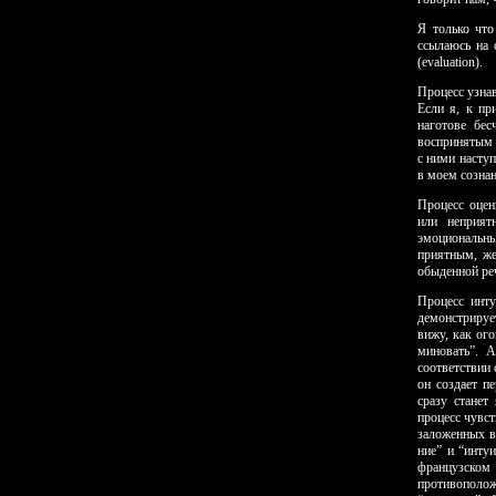
Я только что
ссылаюсь на 
(evaluation).
Процесс узнав
Если я, к пр
наготове бес
воспринятым м
с ними наступ
в моем созна
Процесс оцен
или непри­я
эмоциональн
приятным, же
обыденной реч
Процесс инту
демонстрируе
вижу, как ог
миновать”. А
соответствии 
он создает п
сразу станет
процесс чувс
заложенных в
ние” и “инту
французском
противополож