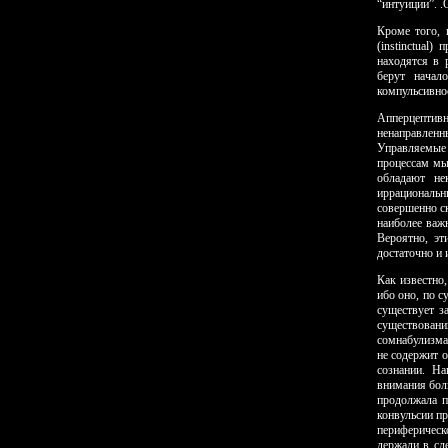
“интуиции”. .
Кроме того, 
(instinctual
находятся в 
берут начал
компульсивно
Апперцептив
ненаправлен
Управляемые
процессам мы
об­ладают н
иррациональн
совершенно с
наиболее важ
Вероятно, эт
достаточно и 
Как известно
ибо оно, по с
существует з
существован
сомнабулизма,
не содержит о
сознании. На
внимания боль
продолжала п
конвульсии пр
периферическ
держали в сле