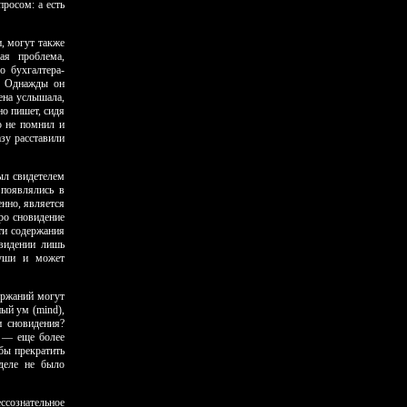
просом: а есть
, могут также
ная проблема,
о бухгалтера-
. Од­нажды он
жена услышала,
но пишет, сидя
о не помнил и
азу расставили
ыл свидетелем
 появлялись в
енно, является
ро сновидение
ти содержания
овидении лишь
души и может
ержаний могут
ный ум (mind),
и сновидения?
о — еще более
бы прекратить
 деле не было
ссознательное