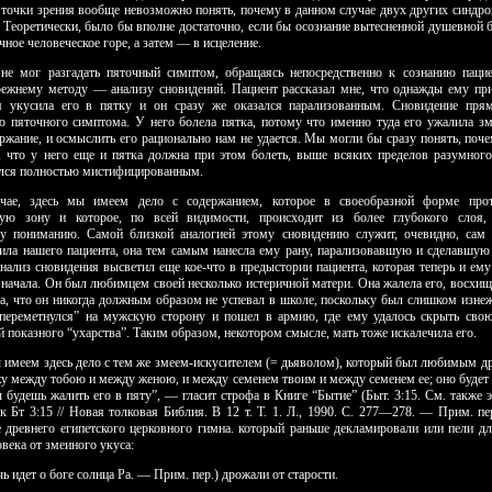
 точки зрения вообще невозможно понять, почему в данном случае двух других синдро
. Теоретически, было бы вполне достаточно, если бы осознание вытесненной душевной б
чное человеческое горе, а затем — в ис­целение.
не мог разгадать пяточный симптом, обращаясь непосредственно к сознанию пацие
режнему методу — анализу сновидений. Пациент рассказал мне, что однажды ему при
я укусила его в пятку и он сразу же оказался парализованным. Сновидение прям
ю пяточного симптома. У него болела пятка, потому что именно туда его ужалила зм
ержание, и осмыслить его рационально нам не удается. Мы могли бы сразу понять, поче
о, что у него еще и пятка должна при этом болеть, выше всяких пределов разумног
ался пол­ностью мистифицированным.
чае, здесь мы имеем дело с содержанием, которое в своеобразной форме прот
ьную зону и которое, по всей видимости, происходит из более глубокого слоя, 
у пониманию. Самой близкой ана­логией этому сновидению служит, очевидно, сам 
ила нашего пациента, она тем самым нанесла ему рану, парализовавшую и сделавшую
нализ сновидения высветил еще кое-что в предыстории пациента, которая теперь и ему
о начала. Он был любимцем своей несколько истеричной матери. Она жалела его, восхищ
ла, что он никогда должным образом не успевал в школе, поскольку был слишком изнеж
переметнулся” на мужскую сторону и пошел в армию, где ему удалось скрыть св
й показного “ухарства”. Таким образом, некотором смысле, мать тоже искалечила его.
 имеем здесь дело с тем же змеем-искусителем (= дьяволом), который был любимым д
у между тобою и между женою, и между семенем твоим и между семенем ее; оно будет 
ы будешь жалить его в пяту”, — гласит строфа в Книге “Бытие” (Быт. 3:15. См. также 
к Бт 3:15 // Новая толковая Библия. В 12 т. Т. 1. Л., 1990. С. 277—278. — Прим. пер
е древнего египетского церковного гимна. который раньше декламировали или пели дл
овека от змеиного укуса:
чь идет о боге солнца Pa. — Прим. пер.) дрожали от старости.