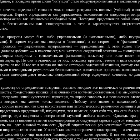
Однако, в последнее время слово “интуиция” стало общеупотребительным в английской р
в качестве содержаний сознания можно также разграничить волевые (volitional) и ин
) процессы. Первые определяются как управляемые, основанные на апперцепции импу
распоряжении так называемой свободной воли. Последние представляют собой импу
о в бессознательном или непос­редственно в теле и характеризуются отсутстви
стью.
ные процессы могут быть либо управляемыми (и направленными), либо неупр
ными). В первом случае мы говорим о “внимании”, а во втором — о “фантазии” и
 процессы — рациональны, неуправляемые — иррациональны. К этим только что
 должны добавить — в качестве седьмой категории содержаний сознания — сновидени
екоторым сходством с сознательными фантазиями, по­скольку они тоже носят не
ый харак­тер. Но они и отличаются от них, поскольку причина, течение и цель сновид
крыты от нас. И все же я жалую им звание категории содержаний сознания, потому что
ными и очевидными результатами бессознательных психических процессов, навязываем
и семь категорий дают несколько поверхностный обзор содержаний сознания, но дл
их.
, существуют определенные воззрения, согласно которым все психическое ограничивает
уществу, тождественно психике. Я не считаю этот аргумент достаточным. Раз мы допуск
а пре­делами нашей чувственной перцепции, то вправе говорить и о психических элемен
ии которых мы можем только косвенно. Любому, кто знаком с психологией 
 хорошо известно, что хотя искус­ственно или патологически ограниченное сознание в 
пределенных представлений, индивидуум, тем не менее, ведет себя так, как если бы они
пример, одна пациентка с истерической глухотой любила напевать. Однажды врач,
ной, сел за пианино и стал ей аккомпанировать со следующей строки в другой тонально
еть, но... уже в новой тональности. Другой пациент всякий раз испытывал “истеро-эп
и виде открытого пламени. У него было заметно ограничено поле зрения, — иначе гово
ой слепотой (это еще называют “ци­линдрическим” полем зрения). И все же, когда 
пой зоне, приступ у этого больного наступал с той же регулярностью, как и в тех слу