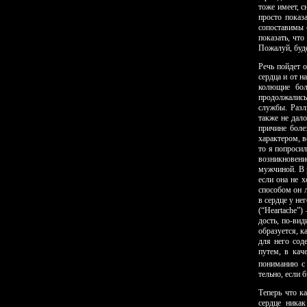
тоже имеет, 
просто показ
сопоставимы 
показать, чт
Пожалуй, буде
Речь пойдет 
сердца и от н
колющие бол
продолжались
службы. Разл
также не дал
причине боле
характером, в
то я попросил
возникновени
мужчиной. В 
если она не 
способом он 
в сердце у не
(“Heartache”
дость, по-вид
образуется, к
для него сод
путем, в кач
пониманию с 
тельно, если 
Теперь что к
сердце никак