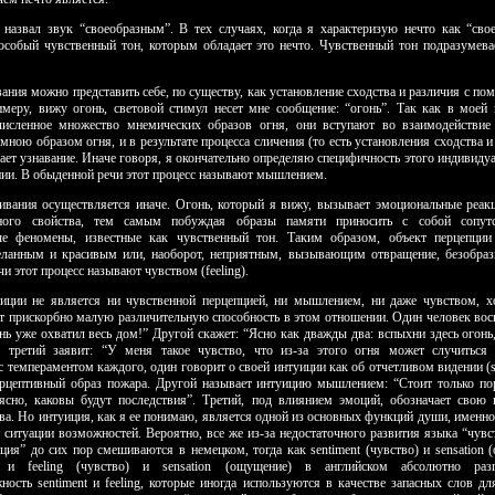
 назвал звук “своеобразным”. В тех случаях, когда я характеризую нечто как “свое
особый чувственный тон, которым обладает это нечто. Чувст­венный тон подразумева
ания можно представить себе, по существу, как установление сходства и различия с п
имеру, вижу огонь, световой стимул несет мне сообщение: “огонь”. Так как в моей 
численное множество мнемических образов огня, они вступают во взаи­модействие
ною образом огня, и в результате процесса сличения (то есть установления сходства и
ает узнавание. Иначе говоря, я окончательно определяю специфичность этого индивиду
нии. В обыденной речи этот процесс называют мышлением.
ивания осуществляется иначе. Огонь, который я вижу, вызывает эмоциональные реак
тного свойства, тем самым побуждая образы памяти приносить с собой сопу
ые феномены, известные как чувственный тон. Таким образом, объект перцепции
ланным и красивым или, наоборот, неприят­ным, вызывающим отвращение, безобраз
и этот процесс называют чувством (feeling).
иции не является ни чувственной перцепцией, ни мышлением, ни даже чувством, 
т прискорбно малую различительную способность в этом отноше­нии. Один человек воск
онь уже охватил весь дом!” Другой скажет: “Ясно как дважды два: вспыхни здесь огонь
 третий заявит: “У меня такое чувство, что из-за этого огня может случиться 
с темпераментом каждого, один говорит о своей интуиции как об отчетливом видении (se
ерцептивный образ пожара. Другой называет интуицию мыш­лением: “Стоит только по
 ясно, каковы будут последствия”. Третий, под влиянием эмоций, обозначает свою
тва. Но интуиция, как я ее понимаю, является одной из основных функций души, именно
 ситуации возможностей. Вероятно, все же из-за недостаточного развития языка “чувс
иция” до сих пор смешиваются в немецком, тогда как sentiment (чувство) и sensation 
 и feeling (чувство) и sensation (ощущение) в английском абсолютно раз
ность sentiment и feeling, которые иногда используются в качестве запасных слов дл