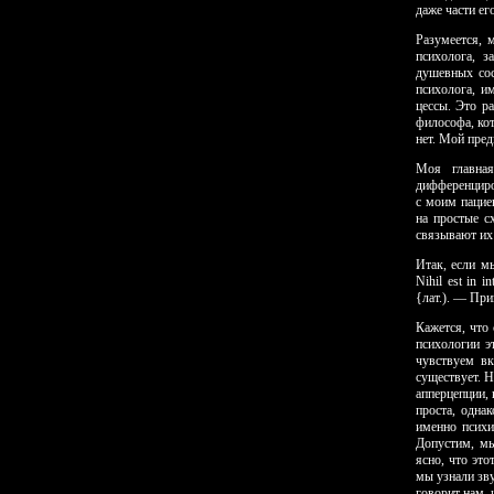
даже части его
Разумеется, 
психолога, з
душевных сос
психолога, и
цессы. Это р
философа, кот
нет. Мой пред
Моя главна
дифференциро
с моим пацие
на простые с
связывают их
Итак, если м
Nihil est in 
{лат.). — Прим
Кажется, что 
психологии э
чув­ствуем в
существует. Н
апперцепции,
проста, одна
именно психи
До­пустим, м
ясно, что эт
мы узнали зв
говорит нам, 