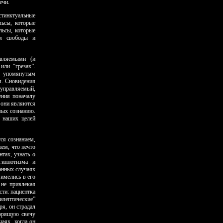
ечи.
стинктуальные
льсы, которые
льсы, которые
ем свободы и
авляемыми (и
ли “грезах”.
 упомяну­тым
я. Сновидения
управляемый,
ения поначалу
 они являются
ых созна­нию.
я наших целей
ся сознанием,
аем, что нечто
тах, узнать о
гипнотизма и
данных случаях
 имелись в его
 не привлекая
сти: пациентка
илептические”
ря, он страдал
горящую свечу
чаях, когда он