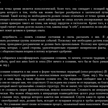
.
моя точка зрения является психологической; более того, она совпадает с позицией 
адача которого в том, чтобы как можно быстрее разобраться в хаоти­ческой пут
тояний. Такой взгляд по необходимости должен сильно отличаться от точки зрения а
меющего возможность в тиши своей лаборатории не спеша изучать изолированные пси
азличие примерно такого же плана, как между хирургом и гистологом. Кроме того, я 
орый считает своим долгом сказать о том, каковы вещи “в себе”, и являются ли они а
мет лежит целиком в границах опыта.
я потребность — понять сложные состояния и смочь рассказать о них. Я д
вать различные группы психических событий. Поскольку мне необ­ходимо достичь вз
нтом, проводи­мое разграничение не должно быть произвольным. Поэтому мне приходи
хемы, которые, с одной стороны, удовлетворительно отражают эмпирические факты,
 с общеизвестными вещами и потому встречают одобрение.
ы собираемся классифицировать содержания со­знания, то начнем, согласно традиции, с
intellectu, quod поп antea fuerit in sensu (Нет ничего в сознании, чего бы не было рань
. пер.).
сознание вливается в нас извне в форме чув­ственных перцепций (sense-perceptions) (В
то соответствует ощущениям и неос­мысленным восприятиям. — Прим. пер.). Мы в
кус и запах мира, и таким образом сознаем его. Эти перцепции сообщают нам о т
о они не говорят нам, что существует. О последнем мы узнаем не от перцепции, но благ
 который имеет чрезвычайно сложную структуру. Это не значит, что чувственная перцеп
ко ее сложность скорее фи­зиологическая, нежели психическая. Сложность же апперцепц
ческая. Мы можем обнаружить в аппер­цепции взаимодействие целого ряда психическ
ы слышим звук, природа которого кажется нам незнакомой. Спустя какое-то время н
от своеобразный звук, должно быть, исходит от пузырьков воздуха в трубах центрально
ук. Эго узнавание имеет своим источником процесс, называемый нами мышлением. Им
чем нечто является.